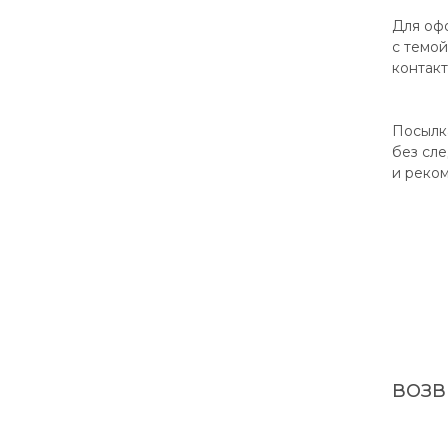
Для оф
с темой
контакт
Посылк
без сле
и реко
ВОЗВ