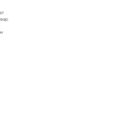
ат
вар.
ом