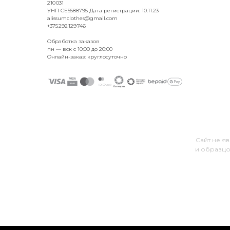
210 031
УНП CE5588795 Дата регистрации: 10.11.23
alissumclothes@gmail.com
+375 292 129 746
Обработка заказов
пн — вск с 10:00 до 20:00
Онлайн-заказ: круглосуточно
Сайт не я
и образцо