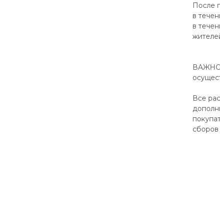
После 
в течен
в течен
жителей
ВАЖНО:
осущест
Все рас
дополн
покупа
сборов