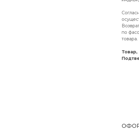
Соглас
осущест
Возврат
по фасо
товара.
Товар,
Подтве
ОФОР