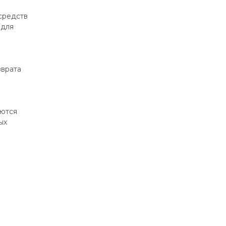
средств
(для
зврата
аются
ых