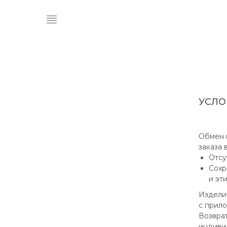
УСЛО
Обмен и
заказа 
Отсу
Сохр
и эт
Издели
с прил
Возвра
индиви