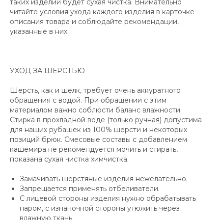
таких изделий будет сухая чистка. Внимательно
читайте условия ухода каждого изделия в карточке
описания товара и соблюдайте рекомендации,
указанные в них.
УХОД ЗА ШЕРСТЬЮ
Шерсть, как и шелк, требует очень аккуратного
обращения с водой. При обращении с этим
материалом важно соблюсти баланс влажности.
Стирка в прохладной воде (только ручная) допустима
для наших рубашек из 100% шерсти и некоторых
позиций брюк. Смесовые составы с добавлением
кашемира не рекомендуется мочить и стирать,
показана сухая чистка химчистка.
Замачивать шерстяные изделия нежелательно.
Запрещается применять отбеливатели.
Оставайтесь в курсе новых коллекций,
С лицевой стороны изделия нужно обрабатывать
распродаж, релизов и специальных
паром, с изнаночной стороны утюжить через
мероприятий:
влажную ткань