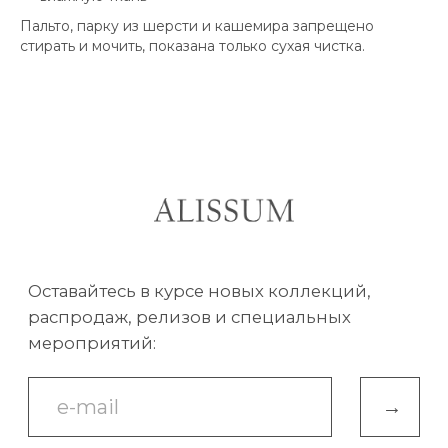
Пальто, парку из шерсти и кашемира запрещено
→
стирать и мочить, показана только сухая чистка.
Доставка и оплата
О бренде
Публичный договор
Коллекции
Контакты
Хамицевич Алеся Владимировна
Республика Беларусь. Витебск, пр Московский 75
210 031
УНП CE5588795 Дата регистрации: 10.11.23
alissumclothes@gmail.com
+375 292 129 746
Обработка заказов
пн — вск с 10:00 до 20:00
Онлайн-заказ: круглосуточно