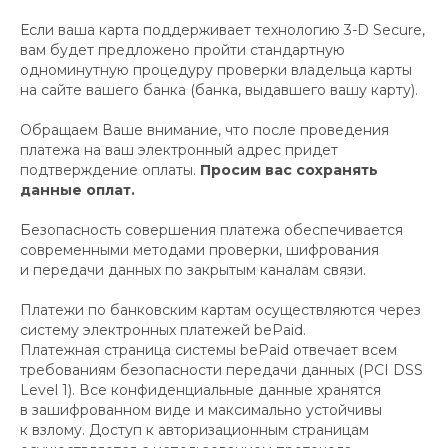
Если ваша карта поддерживает технологию 3-D Secure,
вам будет предложено пройти стандартную
одноминутную процедуру проверки владельца карты
на сайте вашего банка (банка, выдавшего вашу карту).
Обращаем Ваше внимание, что после проведения
платежа на ваш электронный адрес придет
подтверждение оплаты.
Просим вас сохранять
данные оплат.
Безопасность совершения платежа обеспечивается
современными методами проверки, шифрования
Оставайтесь в курсе новых коллекций,
и передачи данных по закрытым каналам связи.
распродаж, релизов и специальных
мероприятий:
Платежи по банковским картам осуществляются через
систему электронных платежей bePaid.
→
Платежная страница системы bePaid отвечает всем
требованиям безопасности передачи данных (PCI DSS
Level 1). Все конфиденциальные данные хранятся
Доставка и оплата
О бренде
в зашифрованном виде и максимально устойчивы
к взлому. Доступ к авторизационным страницам
Публичный договор
Коллекции