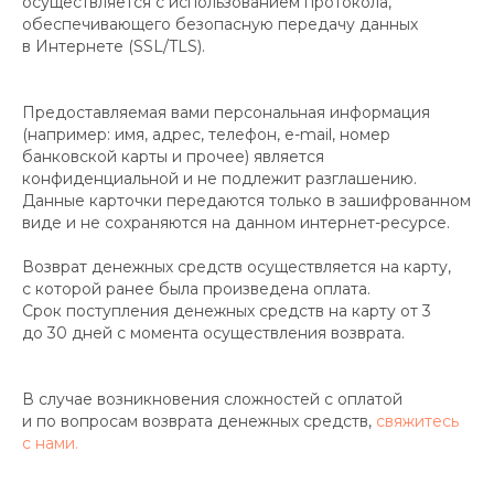
осуществляется с использованием протокола,
обеспечивающего безопасную передачу данных
Контакты
в Интернетe (SSL/TLS).
Предоставляемая вами персональная информация
(например: имя, адрес, телефон, e-mail, номер
банковской карты и прочее) является
конфиденциальной и не подлежит разглашению.
Хамицевич Алеся Владимировна
Республика Беларусь. Витебск, пр Московский 75
Данные карточки передаются только в зашифрованном
210 031
виде и не сохраняются на данном интернет-ресурсе.
УНП CE5588795 Дата регистрации: 10.11.23
alissumclothes@gmail.com
+375 292 129 746
Возврат денежных средств осуществляется на карту,
Обработка заказов
с которой ранее была произведена оплата.
пн — вск с 10:00 до 20:00
Онлайн-заказ: круглосуточно
Срок поступления денежных средств на карту от 3
до 30 дней с момента осуществления возврата.
В случае возникновения сложностей с оплатой
Сайт не является интернет-магазином,
и по вопросам возврата денежных средств,
свяжитесь
а представляет каталог авторских примеров
с нами.
работ и образцов, по которым может быть
изготовлено изделие в индивидуальном
исполнении.