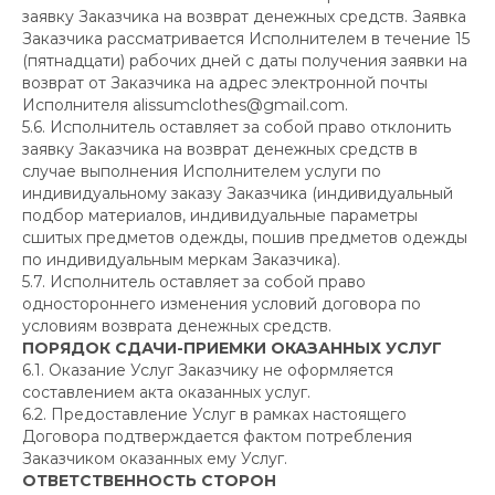
заявку Заказчика на возврат денежных средств. Заявка
Заказчика рассматривается Исполнителем в течение 15
(пятнадцати) рабочих дней с даты получения заявки на
возврат от Заказчика на адрес электронной почты
Оставайтесь в курсе новых коллекций,
Исполнителя alissumclothes@gmail.com.
распродаж, релизов и специальных
мероприятий:
5.6. Исполнитель оставляет за собой право отклонить
заявку Заказчика на возврат денежных средств в
случае выполнения Исполнителем услуги по
→
индивидуальному заказу Заказчика (индивидуальный
подбор материалов, индивидуальные параметры
сшитых предметов одежды, пошив предметов одежды
Доставка и оплата
О бренде
по индивидуальным меркам Заказчика).
5.7. Исполнитель оставляет за собой право
Публичный договор
Коллекции
одностороннего изменения условий договора по
условиям возврата денежных средств.
Контакты
ПОРЯДОК СДАЧИ-ПРИЕМКИ ОКАЗАННЫХ УСЛУГ
6.1. Оказание Услуг Заказчику не оформляется
составлением акта оказанных услуг.
6.2. Предоставление Услуг в рамках настоящего
Договора подтверждается фактом потребления
Заказчиком оказанных ему Услуг.
Хамицевич Алеся Владимировна
ОТВЕТСТВЕННОСТЬ СТОРОН
Республика Беларусь. Витебск, пр Московский 75