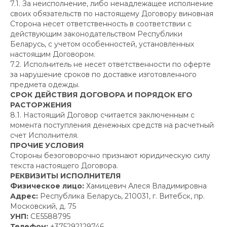
210 031
7.1. За неисполнение, либо ненадлежащее исполнение
УНП CE5588795 Дата регистрации: 10.11.23
своих обязательств по настоящему Договору виновная
alissumclothes@gmail.com
+375 292 129 746
Сторона несет ответственность в соответствии с
Обработка заказов
действующим законодательством Республики
пн — вск с 10:00 до 20:00
Беларусь, с учетом особенностей, установленных
Онлайн-заказ: круглосуточно
настоящим Договором.
7.2. Исполнитель не несет ответственности по оферте
за нарушение сроков по доставке изготовленного
предмета одежды.
СРОК ДЕЙСТВИЯ ДОГОВОРА И ПОРЯДОК ЕГО
Сайт не является интернет-магазином,
РАСТОРЖЕНИЯ
а представляет каталог авторских примеров
работ и образцов, по которым может быть
8.1. Настоящий Договор считается заключенным с
изготовлено изделие в индивидуальном
момента поступления денежных средств на расчетный
исполнении.
счет Исполнителя.
ПРОЧИЕ УСЛОВИЯ
Стороны безоговорочно признают юридическую силу
текста настоящего Договора.
РЕКВИЗИТЫ ИСПОЛНИТЕЛЯ
Физическое лицо:
Хамицевич Алеся Владимировна
Адрес:
Республика Беларусь, 210031, г. Витебск, пр.
Московский, д. 75
УНП:
CE5588795
Телефон:
+375292129746