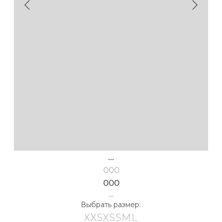
...
000
000
...
Выбрать размер:
XXS
XS
S
M
L
таблица размеров
Выбрать рост:
162-168
170-176
154-160
178-184
Выбрать цвет:
в корзину
** Если ваши параметры находятся между двумя
размерами, либо имеют нестандартное
соотношение (обхват груди XS, бёдра M) свяжитесь
с нами мы подберем нужный размер, добавив
необходимые корректировки в лекалах. Если
вы не нашли в таблице своих значений — свяжитесь
с нами мы разрешим вашу проблему.
Детали
Размер на модели