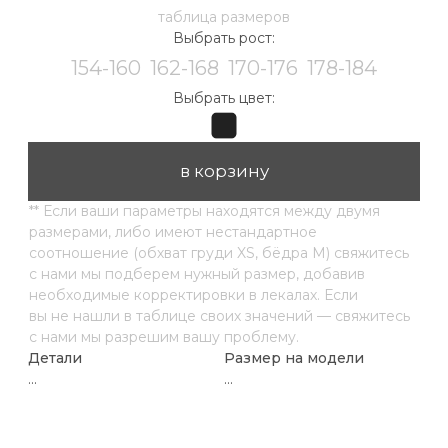
...
...