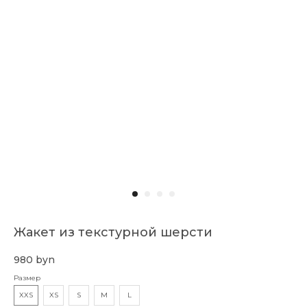
Смотреть также
Оставайтесь в курсе новых коллекций,
распродаж, релизов и специальных
мероприятий:
→
Доставка и оплата
О бренде
Жакет из текстурной шерсти
Публичный договор
Коллекции
980
byn
Контакты
Размер
XXS
XS
S
M
L