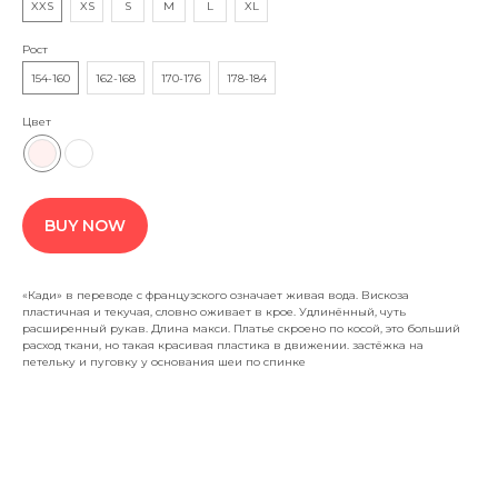
XXS
XS
S
M
L
XL
Хамицевич Алеся Владимировна
Республика Беларусь. Витебск, пр Московский 75
Рост
210 031
УНП CE5588795 Дата регистрации: 10.11.23
154-160
162-168
170-176
178-184
alissumclothes@gmail.com
+375 292 129 746
Цвет
Обработка заказов
пн — вск с 10:00 до 20:00
Онлайн-заказ: круглосуточно
BUY NOW
Сайт не является интернет-магазином,
а представляет каталог авторских примеров
«Кади» в переводе с французского означает живая вода. Вискоза
работ и образцов, по которым может быть
пластичная и текучая, словно оживает в крое. Удлинённый, чуть
изготовлено изделие в индивидуальном
расширенный рукав. Длина макси. Платье скроено по косой, это больший
исполнении.
расход ткани, но такая красивая пластика в движении. застёжка на
петельку и пуговку у основания шеи по спинке