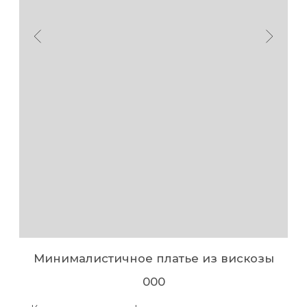
Минималистичное платье из вискозы
000
«Кади» в переводе с французского означает живая
вода. Вискоза пластичная и текучая, словно оживает
в крое. Удлинённый, чуть расширенный рукав. Длина
макси. Платье скроено по косой, это больший расход
ткани, но такая красивая пластика в движении.
застёжка на петельку и пуговку у основания шеи
по спинке.
Выбрать размер:
XXS
XS
S
M
L
XL
таблица размеров
Выбрать рост: