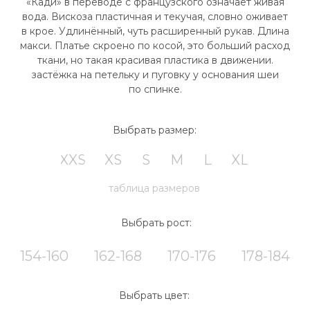
162-168
170-176
154-160
178-184
Выбрать цвет:
в корзину
** Если ваши параметры находятся между двумя
размерами, либо имеют нестандартное
соотношение (обхват груди XS, бёдра M) свяжитесь
с нами мы подберем нужный размер, добавив
необходимые корректировки в лекалах. Если
вы не нашли в таблице своих значений — свяжитесь
с нами мы разрешим вашу проблему.
таб 1
таб 2
текст таб 1
текст таб 2