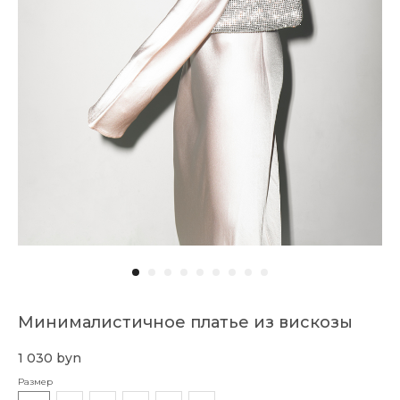
Смотреть также
Оставайтесь в курсе новых коллекций,
распродаж, релизов и специальных
мероприятий:
→
Доставка и оплата
О бренде
Публичный договор
Коллекции
Контакты
Минималистичное платье из вискозы
1 030
byn
Размер