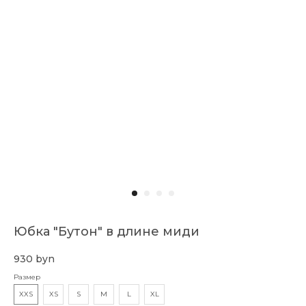
Смотреть также
Оставайтесь в курсе новых коллекций,
распродаж, релизов и специальных
мероприятий:
→
Доставка и оплата
О бренде
Юбка "Бутон" в длине миди
Публичный договор
Коллекции
930
byn
Контакты
Размер
XXS
XS
S
M
L
XL