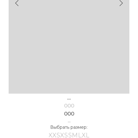
...
000
000
...
Выбрать размер:
XXS
XS
S
M
L
XL
таблица размеров
Выбрать рост:
162-168
170-176
154-160
178-184
Выбрать цвет:
в корзину
** Если ваши параметры находятся между двумя
размерами, либо имеют нестандартное
соотношение (обхват груди XS, бёдра M) свяжитесь
с нами мы подберем нужный размер, добавив
необходимые корректировки в лекалах. Если
вы не нашли в таблице своих значений — свяжитесь
с нами мы разрешим вашу проблему.
Детали
Размер на модели