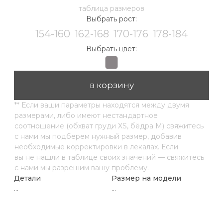
...
...