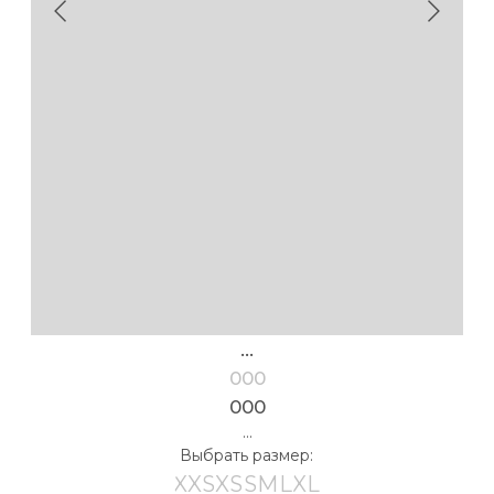
...
000
000
...
Выбрать размер:
XXS
XS
S
M
L
XL
таблица размеров
Выбрать рост:
162-168
170-176
154-160
178-184
Выбрать цвет:
в корзину
** Если ваши параметры находятся между двумя
размерами, либо имеют нестандартное
соотношение (обхват груди XS, бёдра M) свяжитесь
с нами мы подберем нужный размер, добавив
необходимые корректировки в лекалах. Если
вы не нашли в таблице своих значений — свяжитесь
с нами мы разрешим вашу проблему.
Детали
Размер на модели