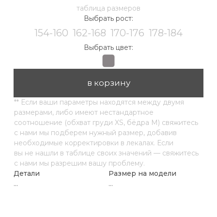
...
...