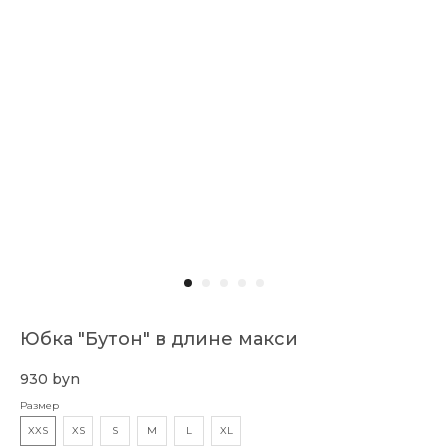
Смотреть также
Оставайтесь в курсе новых коллекций,
распродаж, релизов и специальных
мероприятий:
→
Доставка и оплата
О бренде
Юбка "Бутон" в длине макси
Публичный договор
Коллекции
930
byn
Контакты
Размер
XXS
XS
S
M
L
XL