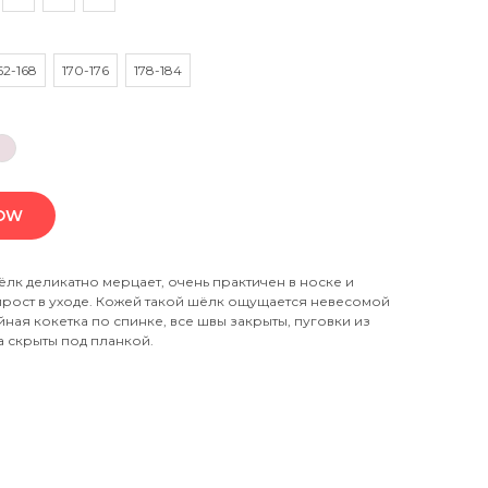
62-168
170-176
178-184
NOW
лк деликатно мерцает, очень практичен в носке и
прост в уходе. Кожей такой шёлк ощущается невесомой
ная кокетка по спинке, все швы закрыты, пуговки из
 скрыты под планкой.