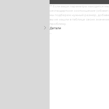
** Если ваши параметры находятся м
нестандартное соотношение (обхват г
мы подберем нужный размер, добави
вы не нашли в таблице своих значен
проблему.
Детали
...