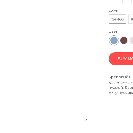
Рост
154-160
1
Цвет
BUY 
Креповый шё
достаточно 
пудрой. Двой
ракушечника