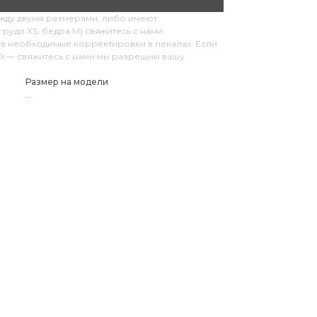
ежду двумя размерами, либо имеют
руди XS, бёдра M) свяжитесь с нами
в необходимые корректировки в лекалах. Если
ий — свяжитесь с нами мы разрешим вашу
Размер на модели
...