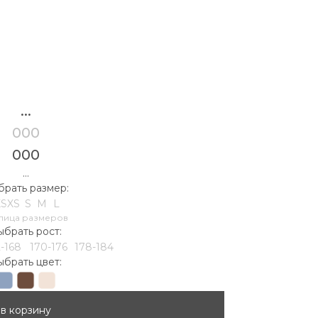
...
000
000
...
рать размер:
XS
XS
S
M
L
лица размеров
ыбрать рост:
2-168
170-176
178-184
ыбрать цвет:
в корзину