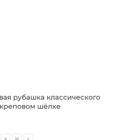
ая рубашка классического
 креповом шёлке
S
M
L