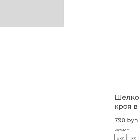
Шелков
кроя в
790
byn
Размер
XXS
XS