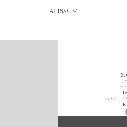
Выб
X
таб
В
154-160
16
В