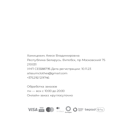
Хамицевич Алеся Владимировна
Республика Беларусь. Витебск, пр Московский 75
210 031
УНП CE5588795 Дата регистрации: 10.11.23
alissumclothes@gmail.com
+375 292 129 746
Обработка заказов
пн — вск с 10:00 до 20:00
Онлайн-заказ: круглосуточно