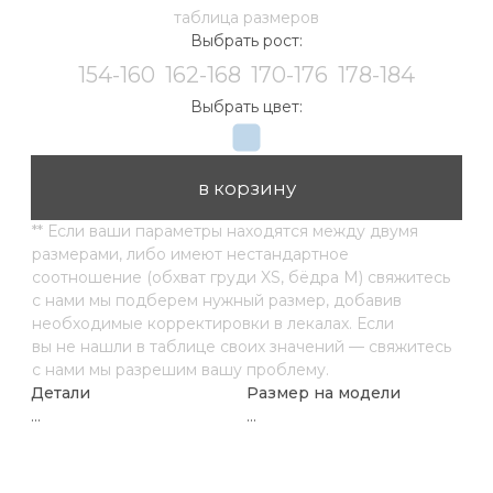
...
...