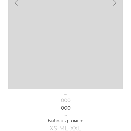
...
000
000
...
Выбрать размер:
XS-M
L-XXL
таблица размеров
Выбрать рост:
162-168
170-176
154-160
178-184
Выбрать цвет:
в корзину
** Если ваши параметры находятся между двумя
размерами, либо имеют нестандартное
соотношение (обхват груди XS, бёдра M) свяжитесь
с нами мы подберем нужный размер, добавив
необходимые корректировки в лекалах. Если
вы не нашли в таблице своих значений — свяжитесь
с нами мы разрешим вашу проблему.
Детали
Размер на модели