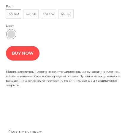
Рост
154-160
162-168
170-176
178-184
Цвет
Хамицевич Алеся Владимировна
Республика Беларусь. Витебск, пр Московский 75
210 031
УНП CE5588795 Дата регистрации: 10.11.23
alissumclothes@gmail.com
BUY NOW
+375 292 129 746
Обработка заказов
пн — вск с 10:00 до 20:00
Онлайн-заказ: круглосуточно
Минималистичный лонг с нарочито удлинёнными рукавами в плотном
шёлке идеальная база в благородном составе Пуговки из натурального
ракушечника фиксируют горловину по спинке, все швы традиционно
закрыты.
Сайт не является интернет-магазином,
а представляет каталог авторских примеров
работ и образцов, по которым может быть
изготовлено изделие в индивидуальном
исполнении.