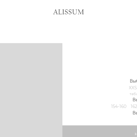
Выб
XXS
таб
В
154-160
16
В