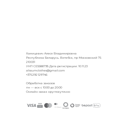
Хамицевич Алеся Владимировна
Республика Беларусь. Витебск, пр Московский 75
210 031
УНП CE5588795 Дата регистрации: 10.11.23
alissumclothes@gmail.com
+375 292 129 746
Обработка заказов
пн — вск с 10:00 до 20:00
Онлайн-заказ: круглосуточно