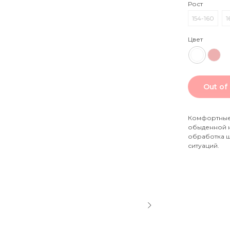
Рост
154-160
1
Цвет
Out of
Комфортные 
обыденной 
обработка ш
ситуаций.