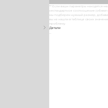
** Если ваши параметры находятся м
нестандартное соотношение (обхват г
мы подберем нужный размер, добави
вы не нашли в таблице своих значен
проблему.
Детали
...