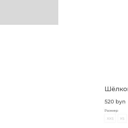
Шёлков
520
byn
Размер
XXS
XS