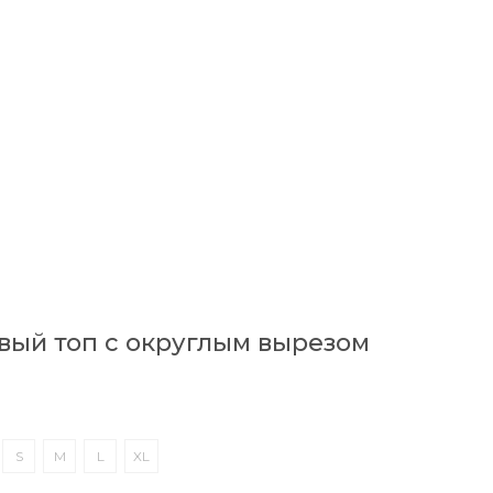
ый топ с округлым вырезом
S
M
L
XL