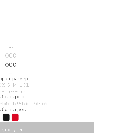
...
000
000
...
рать размер:
XS
S
M
L
XL
лица размеров
ыбрать рост:
2-168
170-176
178-184
ыбрать цвет:
недоступен