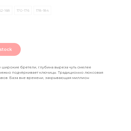
62-168
170-176
178-184
 stock
широкие бретели, глубина выреза чуть смелее
нежно подчёркивает ключицы. Традиционно люксовая
вов. База вне времени, закрывающая миллион